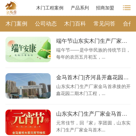
木门工程案例
产品系列
招商加盟
木门案例
公司动态
木门百科
常见问答
合作
端午节山东实木门生产厂家金马首祝大家端午安康
端午节——是中华民族的传统节日，
每年的农历五月初五，...
金马首木门|齐河县开鑫花园二期片区项目木门工程
山东实木门生产厂家金马首承接的开
鑫花园二期木门工程，...
山东实木门生产厂家金马首元宵节祝大家幸福美满
元宵佳节，回『家』享团圆，山东实
木门生产厂家金马首木...